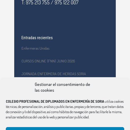
T: 975 213 755 / 975 122 007
Entradas recientes
Enfermeras Unidas
CURSOS ONLINE (FNN) JUNIO 2026
JORNADA ENFERMERA DE HERIDAS SORIA
Gestionar el consentimiento de
Formación en primeros auxilios y prevención de riesgos
las cookies
laborales en el CEPA Celtiberia
COLEGIO PROFESIONAL DE DIPLOMADOS EN ENFERMERÍA DE SORIA
utiliza cookies
Curso Ciberindex junio 2026 – AT7 – Cuidados a mujeres
técnicas, de personalización, análisis y publicitarias, propias y de terceros, que tratan datos
víctimas de violencia de género
de conexión y/o del dispositivo, así como hábitos de navegación para facilitarle la misma,
analizar estadísticas del uso de la web y personalizar publicidad.