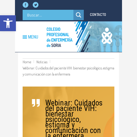
Abrir barra de herramientas
CONTACTO
MENU
Home
Noticias
Webinar: Cuidados del paciente VIH: bienestar psicológico, estigma
y comunicación con la enfermera
Webinar: Cuidados
del paciente VIH:
bienestar
psicológico,
estigma y
comunicación con
la enfermera