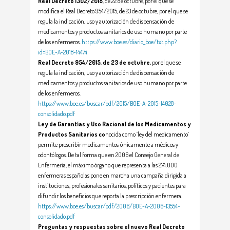
Real Decreto 1302/2018
, de 22 de octubre, por el que se
modifica el Real Decreto 954/2015, de 23 de octubre, por el que se
regula la indicación, uso y autorización de dispensación de
medicamentos y productos sanitarios de uso humano por parte
de los enfermeros.
https://www.boe.es/diario_boe/txt.php?
id=BOE-A-2018-14474
Real Decreto 954/2015, de 23 de octubre,
por el que se
regula la indicación, uso y autorización de dispensación de
medicamentos y productos sanitarios de uso humano por parte
de los enfermeros.
https://www.boe.es/buscar/pdf/2015/BOE-A-2015-14028-
consolidado.pdf
Ley de Garantías y Uso Racional de los Medicamentos y
Productos Sanitarios co
nocida como
‘ley
del medicamento’
permite prescribir medicamentos únicamente a médicos y
odontólogos. De tal forma que en 2006 el Consejo General de
Enfermería, el máximo órgano que representa a las 274.000
enfermeras españolas pone en marcha una campaña dirigida a
instituciones, profesionales sanitarios, políticos y pacientes para
difundir los beneficios que reporta la prescripción enfermera.
https://www.boe.es/buscar/pdf/2006/BOE-A-2006-13554-
consolidado.pdf
Preguntas y respuestas sobre el nuevo Real Decreto