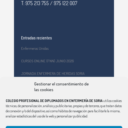
T: 975 213 755 / 975 122 007
Entradas recientes
Enfermeras Unidas
CURSOS ONLINE (FNN) JUNIO 2026
JORNADA ENFERMERA DE HERIDAS SORIA
Gestionar el consentimiento de
Formación en primeros auxilios y prevención de riesgos
las cookies
laborales en el CEPA Celtiberia
COLEGIO PROFESIONAL DE DIPLOMADOS EN ENFERMERÍA DE SORIA
utiliza cookies
Curso Ciberindex junio 2026 – AT7 – Cuidados a mujeres
técnicas, de personalización, análisis y publicitarias, propias y de terceros, que tratan datos
víctimas de violencia de género
de conexión y/o del dispositivo, así como hábitos de navegación para facilitarle la misma,
analizar estadísticas del uso de la web y personalizar publicidad.