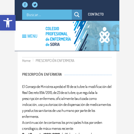
Abrir barra de herramientas
CONTACTO
MENU
Home
PRESCRIPCIÓN ENFERMERA
PRESCRIPCIÓN ENFERMERA
El Consejo de Ministros aprobó el 19 de octubre la modificación del
Real Decreto 954/2015, de 23 de octubre, que regulaba la
prescripción enfermera, oficialmente bautizada como
indicación, uso y autorización de dispensación de medicamentos
y productos sanitarios de uso humano por parte de los
enfermeros.
A continuación te contamos los principales hitos por orden
cronólogico, de más a menos reciente: