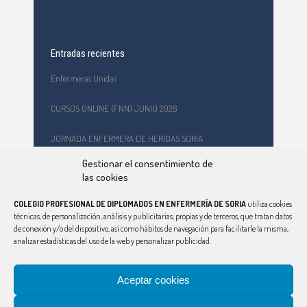
Entradas recientes
Enfermeras Unidas
CURSOS ONLINE (FNN) JUNIO 2026
JORNADA ENFERMERA DE HERIDAS SORIA
Gestionar el consentimiento de
Formación en primeros auxilios y prevención de riesgos
las cookies
laborales en el CEPA Celtiberia
COLEGIO PROFESIONAL DE DIPLOMADOS EN ENFERMERÍA DE SORIA
utiliza cookies
Curso Ciberindex junio 2026 – AT7 – Cuidados a mujeres
técnicas, de personalización, análisis y publicitarias, propias y de terceros, que tratan datos
víctimas de violencia de género
de conexión y/o del dispositivo, así como hábitos de navegación para facilitarle la misma,
analizar estadísticas del uso de la web y personalizar publicidad.
Aceptar cookies