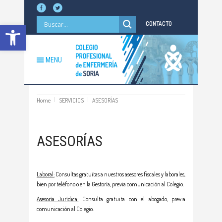
Abrir barra de herramientas
CONTACTO
MENU
Home
SERVICIOS
ASESORÍAS
ASESORÍAS
Laboral:
Consultas gratuitas a nuestros asesores fiscales y laborales,
bien por teléfono o en la Gestoría, previa comunicación al Colegio.
Asesoría Jurídica:
Consulta gratuita con el abogado, previa
comunicación al Colegio.