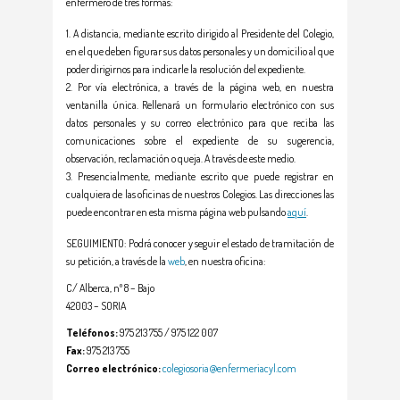
enfermero de tres formas:
A distancia, mediante escrito dirigido al Presidente del Colegio,
en el que deben figurar sus datos personales y un domicilio al que
poder dirigirnos para indicarle la resolución del expediente.
Por vía electrónica, a través de la página web, en nuestra
ventanilla única. Rellenará un formulario electrónico con sus
datos personales y su correo electrónico para que reciba las
comunicaciones sobre el expediente de su sugerencia,
observación, reclamación o queja. A través de este medio.
Presencialmente, mediante escrito que puede registrar en
cualquiera de las oficinas de nuestros Colegios. Las direcciones las
puede encontrar en esta misma página web pulsando
aquí
.
SEGUIMIENTO: Podrá conocer y seguir el estado de tramitación de
su petición, a través de la
web
, en nuestra oficina:
C/ Alberca, nº 8 – Bajo
42003 – SORIA
Teléfonos:
975 213 755 / 975 122 007
Fax:
975 213 755
Correo electrónico:
colegiosoria@enfermeriacyl.com