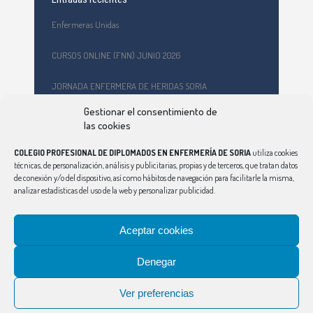
Enfermeras Unidas
CURSOS ONLINE (FNN) JUNIO 2026
JORNADA ENFERMERA DE HERIDAS SORIA
Gestionar el consentimiento de
Formación en primeros auxilios y prevención de riesgos
las cookies
laborales en el CEPA Celtiberia
COLEGIO PROFESIONAL DE DIPLOMADOS EN ENFERMERÍA DE SORIA
utiliza cookies
Curso Ciberindex junio 2026 – AT7 – Cuidados a mujeres
técnicas, de personalización, análisis y publicitarias, propias y de terceros, que tratan datos
víctimas de violencia de género
de conexión y/o del dispositivo, así como hábitos de navegación para facilitarle la misma,
analizar estadísticas del uso de la web y personalizar publicidad.
Aceptar cookies
Denegar
CONSEJO
|
ÁVILA
|
BURGOS
|
LEÓN
|
PALENCIA
|
SALAMANCA
|
SEGOVIA
|
VALLADOLID
|
ZAMORA
Ver preferencias
Aviso Legal
|
Política de Privacidad
|
Política de Cookies