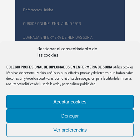
Enfermeras Unidas
CURSOS ONLINE (FNN) JUNIO 2026
JORNADA ENFERMERA DE HERIDAS SORIA
Gestionar el consentimiento de
Formación en primeros auxilios y prevención de riesgos
las cookies
laborales en el CEPA Celtiberia
COLEGIO PROFESIONAL DE DIPLOMADOS EN ENFERMERÍA DE SORIA
utiliza cookies
Curso Ciberindex junio 2026 – AT7 – Cuidados a mujeres
técnicas, de personalización, análisis y publicitarias, propias y de terceros, que tratan datos
víctimas de violencia de género
de conexión y/o del dispositivo, así como hábitos de navegación para facilitarle la misma,
analizar estadísticas del uso de la web y personalizar publicidad.
Aceptar cookies
Denegar
CONSEJO
|
ÁVILA
|
BURGOS
|
LEÓN
|
PALENCIA
|
SALAMANCA
|
SEGOVIA
|
VALLADOLID
|
ZAMORA
Ver preferencias
Aviso Legal
|
Política de Privacidad
|
Política de Cookies