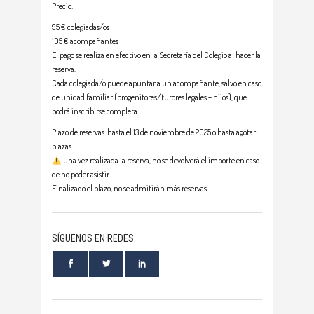
Precio:
95 € colegiadas/os
105 € acompañantes
El pago se realiza en efectivo en la Secretaría del Colegio al hacer la
reserva.
Cada colegiada/o puede apuntar a un acompañante, salvo en caso
de unidad familiar (progenitores/tutores legales + hijos), que
podrá inscribirse completa.
Plazo de reservas: hasta el 13 de noviembre de 2025 o hasta agotar
plazas.
Una vez realizada la reserva, no se devolverá el importe en caso
de no poder asistir.
Finalizado el plazo, no se admitirán más reservas.
SÍGUENOS EN REDES: