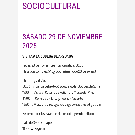
SOCIOCULTURAL
SÁBADO 29 DE NOVIEMBRE
2025
VISITA A LA BODEGA DE ARZUAGA
Fecha: 29 de noviembre Hora de salida: 08:00 h
Plazas disponibles: 54 (grupo mínimo de 20 personas)
Planning del día:
08:00 → Salida del autobús desde Avda. Duques de Soria
11:00 → Visita al Castillo de Peñafiel y Museo del Vino
️ 14:00 → Comida en El Lagar de San Vicente
16:30 → Visita a las Bodegas Arzuaga con actividad guiada:
Recorrido por las naves de elaboración y embotellado
Cata de 3 vinos + tapas
18:00 → Regreso