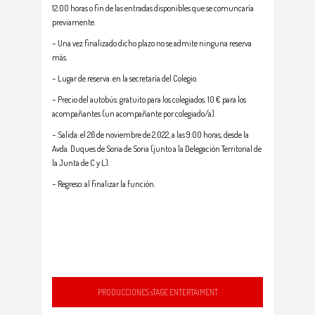
12:00 horas o fin de las entradas disponibles que se comuncaría
previamente.
– Una vez finalizado dicho plazo no se admite ninguna reserva
más.
– Lugar de reserva: en la secretaría del Colegio.
– Precio del autobús: gratuito para los colegiados. 10 € para los
acompañantes (un acompañante por colegiado/a).
– Salida: el 26 de noviembre de 2.022, a las 9:00 horas, desde la
Avda. Duques de Soria de Soria (junto a la Delegación Territorial de
la Junta de C y L).
– Regreso: al finalizar la función.
PRODUCCIONES sTAGE ENTERTAIMENT