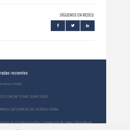
SÍGUENOS EN REDES:
radas recientes
ermeras Unidas
SOS ONLINE (FNN) JUNIO 2026
NADA ENFERMERA DE HERIDAS SORIA
ación en primeros auxilios y prevención de riesgos laborales en
EPA Celtiberia