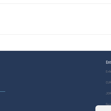
Ent
Enf
CUR
JOR
Form
el C