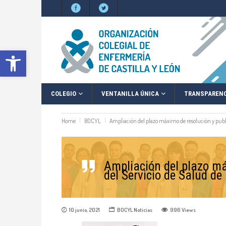
Abrir barra de herramientas
COLEGIO
VENTANILLA ÚNICA
TRANSPARENC
Home
BOCYL
Ampliación del plazo máximo de resolución y publicac
Ampliación del plazo máx
del Servicio de Salud de 
10 junio, 2021
BOCYL
Noticias
996
Views