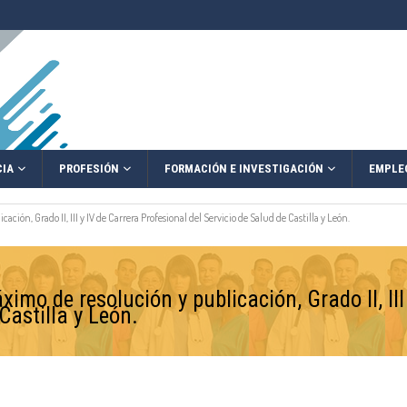
IA
PROFESIÓN
FORMACIÓN E INVESTIGACIÓN
EMPLE
ión, Grado II, III y IV de Carrera Profesional del Servicio de Salud de Castilla y León.
imo de resolución y publicación, Grado II, III
Castilla y León.