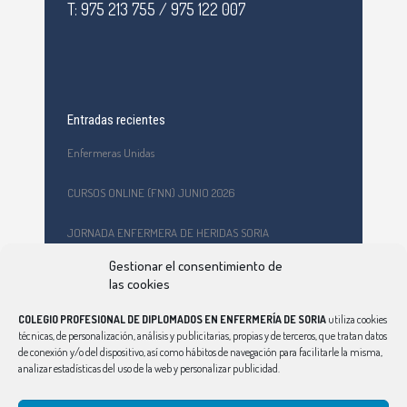
T: 975 213 755 / 975 122 007
Entradas recientes
Enfermeras Unidas
CURSOS ONLINE (FNN) JUNIO 2026
JORNADA ENFERMERA DE HERIDAS SORIA
Gestionar el consentimiento de
Formación en primeros auxilios y prevención de riesgos
las cookies
laborales en el CEPA Celtiberia
COLEGIO PROFESIONAL DE DIPLOMADOS EN ENFERMERÍA DE SORIA
utiliza cookies
Curso Ciberindex junio 2026 – AT7 – Cuidados a mujeres
técnicas, de personalización, análisis y publicitarias, propias y de terceros, que tratan datos
víctimas de violencia de género
de conexión y/o del dispositivo, así como hábitos de navegación para facilitarle la misma,
analizar estadísticas del uso de la web y personalizar publicidad.