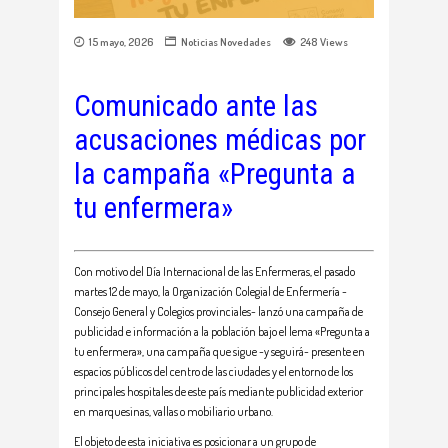
15 mayo, 2026
Noticias
Novedades
248
Views
Comunicado ante las
acusaciones médicas por
la campaña «Pregunta a
tu enfermera»
Con motivo del Día Internacional de las Enfermeras, el pasado
martes 12 de mayo, la Organización Colegial de Enfermería -
Consejo General y Colegios provinciales- lanzó una campaña de
publicidad e información a la población bajo el lema «Pregunta a
tu enfermera», una campaña que sigue -y seguirá- presente en
espacios públicos del centro de las ciudades y el entorno de los
principales hospitales de este país mediante publicidad exterior
en marquesinas, vallas o mobiliario urbano.
El objeto de esta iniciativa es posicionar a un grupo de