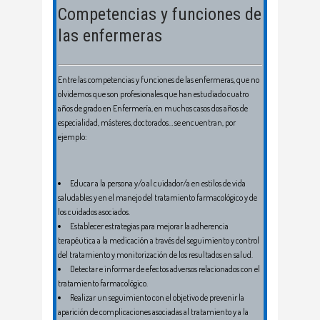
Competencias y funciones de
las enfermeras
Entre las competencias y funciones de las enfermeras, que no
olvidemos que son profesionales que han estudiado cuatro
años de grado en Enfermería, en muchos casos dos años de
especialidad, másteres, doctorados… se encuentran, por
ejemplo:
Educar a la persona y/o al cuidador/a en estilos de vida
saludables y en el manejo del tratamiento farmacológico y de
los cuidados asociados.
Establecer estrategias para mejorar la adherencia
terapéutica a la medicación a través del seguimiento y control
del tratamiento y monitorización de los resultados en salud.
Detectar e informar de efectos adversos relacionados con el
tratamiento farmacológico.
Realizar un seguimiento con el objetivo de prevenir la
aparición de complicaciones asociadas al tratamiento y a la