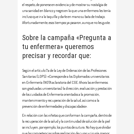
el respeto, de ponerse en evidencia y de mostrar su nostalgia de
una sanidad en blanco y negro en la que una enfermera les tenía
incluso que ir a la taquilla y darle en mano su bata de trabajo.
Afortunadamente, esos tiempos ya pasaron, aunque no les guste.
Sobre la campaña «Pregunta a
tu enfermera» queremos
precisar y recordar que:
Según el artículo 7.a de la Ley de Ordenación de las Profesiones
Sanitarias (LOPS): «Corresponde a los Diplomados universitarios
en Enfermería (NOTA aclaratoria del CGE: Ahora las enfermeras
son graduadas universitarias) la dirección, evaluación y prestación
de los cuidados de Enfermería orientados a la promoción,
mantenimiento y recuperación de la salud, así como a la
prevención de enfermedades y discapacidades».
En relación con las viñetas que conforman la campaña, dentro de
la recuperación de la salud y la continuidad de solución de la piel
se incluyen, por ejemplo, los puntos de sutura. No hay que olvidar
que las competencias sobre realización de curas y cirugía menor