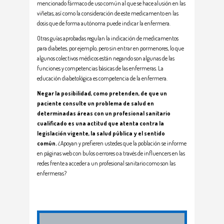
mencionado fármaco de uso común al que se hace alusión en las
viñetas, así como la consideración de este medicamento en las
dosis que de forma autónoma puede indicar la enfermera.
Otras guías aprobadas regulan la indicación de medicamentos
para diabetes, por ejemplo, pero sin entrar en pormenores, lo que
algunos colectivos médicos están negando son algunas de las
funciones y competencias básicas de las enfermeras. La
educación diabetológica es competencia de la enfermera.
Negar la posibilidad, como pretenden, de que un
paciente consulte un problema de salud en
determinadas áreas con un profesional sanitario
cualificado es una actitud que atenta contra la
legislación vigente, la salud pública y el sentido
común.
¿Apoyan y prefieren ustedes que la población se informe
en páginas web con bulos o errores o a través de influencers en las
redes frente a acceder a un profesional sanitario como son las
enfermeras?