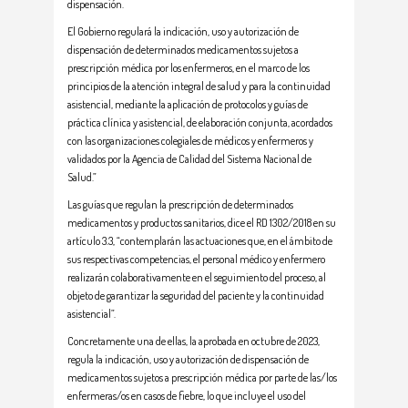
dispensación.
El Gobierno regulará la indicación, uso y autorización de
dispensación de determinados medicamentos sujetos a
prescripción médica por los enfermeros, en el marco de los
principios de la atención integral de salud y para la continuidad
asistencial, mediante la aplicación de protocolos y guías de
práctica clínica y asistencial, de elaboración conjunta, acordados
con las organizaciones colegiales de médicos y enfermeros y
validados por la Agencia de Calidad del Sistema Nacional de
Salud.”
Las guías que regulan la prescripción de determinados
medicamentos y productos sanitarios, dice el RD 1302/2018 en su
artículo 3.3, “contemplarán las actuaciones que, en el ámbito de
sus respectivas competencias, el personal médico y enfermero
realizarán colaborativamente en el seguimiento del proceso, al
objeto de garantizar la seguridad del paciente y la continuidad
asistencial”.
Concretamente una de ellas, la aprobada en octubre de 2023,
regula la indicación, uso y autorización de dispensación de
medicamentos sujetos a prescripción médica por parte de las/los
enfermeras/os en casos de fiebre, lo que incluye el uso del