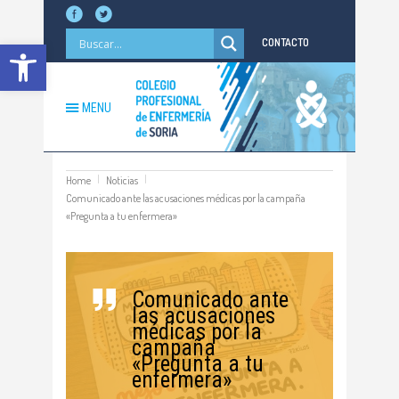
Abrir barra de herramientas
CONTACTO
MENU
Home
Noticias
Comunicado ante las acusaciones médicas por la campaña
«Pregunta a tu enfermera»
Comunicado ante
las acusaciones
médicas por la
campaña
«Pregunta a tu
enfermera»