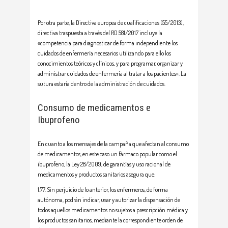
Por otra parte, la Directiva europea de cualificaciones (55/2013),
directiva traspuesta a través del RD 581/2017 incluye la
«competencia para diagnosticar de forma independiente los
cuidados de enfermería necesarios utilizando para ello los
conocimientos teóricos y clínicos, y para programar, organizar y
administrar cuidados de enfermería al tratar a los pacientes». La
sutura estaría dentro de la administración de cuidados.
Consumo de medicamentos e
Ibuprofeno
En cuanto a los mensajes de la campaña que afectan al consumo
de medicamentos, en este caso un fármaco popular como el
ibuprofeno, la Ley 28/2009, de garantías y uso racional de
medicamentos y productos sanitarios asegura que:
1.77. Sin perjuicio de lo anterior, los enfermeros, de forma
autónoma, podrán indicar, usar y autorizar la dispensación de
todos aquellos medicamentos no sujetos a prescripción médica y
los productos sanitarios, mediante la correspondiente orden de