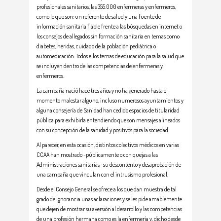
profesionales sanitarios, las 355.000 enfermeras y enfermeros,
como lo que son: un referente de salud y una fuente de
información sanitaria fiable frente a las búsquedas en internet o
los consejos de allegados sin formación sanitaria en temas como
diabetes, heridas, cuidado de la población pediátrica o
automedicación. Todos ellos temas de educación para la salud que
se incluyen dentro de las competencias de enfermeras y
enfermeros.
La campaña nació hace tres años y no ha generado hasta el
momento malestar alguno, incluso numerosos ayuntamientos y
alguna consejería de Sanidad han cedido espacios de titularidad
pública para exhibirla entendiendo que son mensajes alineados
con su concepción de la sanidad y positivos para la sociedad.
Al parecer, en esta ocasión, distintos colectivos médicos en varias
CCAA han mostrado -públicamente o con quejas a las
Administraciones sanitarias- su descontento y desaprobación de
una campaña que vinculan con el intrusismo profesional.
Desde el Consejo General se ofrece a los que dan muestra de tal
grado de ignorancia unas aclaraciones y se les pide amablemente
que dejen de mostrar su aversión al desarrollo y las competencias
de una profesión hermana como es la enfermería y, dicho desde