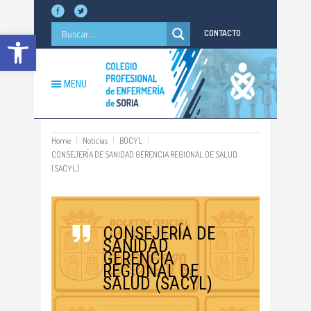
Abrir barra de herramientas
CONTACTO
MENU
Home
Noticias
BOCYL
CONSEJERÍA DE SANIDAD GERENCIA REGIONAL DE SALUD
(SACYL)
CONSEJERÍA DE
SANIDAD
GERENCIA
REGIONAL DE
SALUD (SACYL)