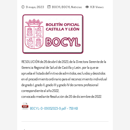
9 mayo, 2023
BOCYL
BOCYL
Noticias
1131
Views
RESOLUCIÓN de 26 de abril de 2023, de la Directora Gerente de la
Gerencia Regional
de Salud de Castilla y León, por la que se
aprueba el listado definitivo de admitidos,
excluidos y desistidos
en el procedimiento ordinario para el reconocimiento individual
de
grado I, grado II, grado III y grado IV de carrera profesional
correspondiente al año 2022,
convocado mediante Resolución de 20 de diciembre de 2022.
BOCYL-D-09052023-9.pdf – 759 KB