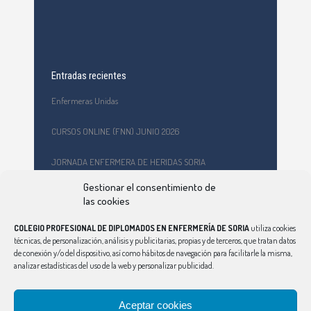
Entradas recientes
Enfermeras Unidas
CURSOS ONLINE (FNN) JUNIO 2026
JORNADA ENFERMERA DE HERIDAS SORIA
Gestionar el consentimiento de
Formación en primeros auxilios y prevención de riesgos
las cookies
laborales en el CEPA Celtiberia
COLEGIO PROFESIONAL DE DIPLOMADOS EN ENFERMERÍA DE SORIA
utiliza cookies
Curso Ciberindex junio 2026 – AT7 – Cuidados a mujeres
técnicas, de personalización, análisis y publicitarias, propias y de terceros, que tratan datos
víctimas de violencia de género
de conexión y/o del dispositivo, así como hábitos de navegación para facilitarle la misma,
analizar estadísticas del uso de la web y personalizar publicidad.
Aceptar cookies