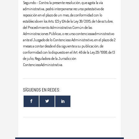
Segundo.– Contra la presente resolución, que agota la vía
administrativa, podrá interponerse recurso potestativo de
reposición en el plazo de un mes, de conformidad con lo
establecido en los Arts. 123 y 124 de la Ley 39/2015, de 1 de octubre,
del Procedimiento Administrativo Común de las
Administraciones Públicas, o recurso contenciosoadministrativo
ante el Juzgado de lo Contencioso Administrativo, en el plazo de 2
meses a contar desde el día siguiente a su publicación, de
conformidad con lo dispuesto en el Art. 46 de la Ley 29/1998, de 13
de julio, Reguladora de la Jurisdicción
ContenciosoAdministrativa.
SÍGUENOS EN REDES: