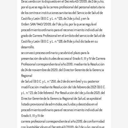
De acuerdo con lo dispuesto en el Decreto 43/2009, de 2 de julio,
por el que se regula la carrera profesional del personal estatutario
de los centros e instituciones sanitarias del Servicio de Salud de
Castilla y León (B.O.C. y L. n.º 125, de 3 de julio), y en la
Orden SAN/1443/2009, de 7 de julio, por la que se regula el
procedimiento ordinario para el reconocimiento individual de
grado de Carrera Profesional en el ámbito del servicio de Salud de
Castilla y León (B.O.C. y L. n.º 128, de 8 de julio) dictada en su
desarrollo,
se convocó proceso ordinario y se abrió el plazo para la
presentación de solicitudes de acceso al Grado II, III y IV de Carrera
Profesional correspondiente al año 2019, mediante la Resolución
de 24 de noviembre de 2020, del Director Gerente de la Gerencia
Regional
de Salud (B.O.C. y L. n.º 250, de 2 de diciembre) y su posterior
modificación mediante Resolución de 1 de febrero de 2021 (B.O.C.
y L. n.º 23, de 3 de febrero). Por Resolución de 1 de julio de 2021, del
Director Gerente de la Gerencia Regional de Salud, se aprobó el
listado provisional de admitidos, excluidos y desistidos en el
procedimiento ordinario para el reconocimiento individual de
Grado II, III y IV de
carrera profesional correspondiente al año 2019, de conformidad
con lo establecido en el Decreto 43/2009, de 2 de julio, por el que