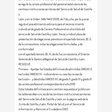
se regula la carrera profesional del personal estatutario de los
centros e instituciones sanitarias del Servicio de Salud de Castilla
y
León, y en la Orden SAN/1443/2009, de 7 de julio, por la que se
regula el procedimiento ordinario para el reconocimiento
individual de grado de Carrera Profesional en el ámbito del
servicio de Salud de Castilla y León. Transcurrido el plazo de
presentación de alegaciones previsto en el apartado tercero, B), I),
de la convocatoria, vistas las alegaciones formuladas, y de
conformidad
con el apartado tercero, B), II), de dicha convocatoria, el Director
Gerente de la GerenciaRegional de Salud de Castilla y León,
RESUELVE
Primero.– Aprobar los listados definitivos de admitidos (ANEXO I),
excluidos (ANEXO II) –indicando en su caso las causas de
exclusión–, y desistidos (ANEXO III), de grado II, grado III y grado IV
de carrera profesional correspondiente al año 2019.
Estos listados definitivos se encuentran expuestos al público en
los tablones deanuncios de los centros e instituciones sanitarias
del Servicio de Salud de Castilla y León, en la página web de la
Junta de Castilla y León, Portal de Salud y en el Servicio de
Información y Atención al Ciudadano (012).