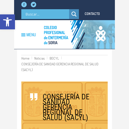
Abrir barra de herramientas
CONTACTO
MENU
Home
Noticias
BOCYL
CONSEJERÍA DE SANIDAD GERENCIA REGIONAL DE SALUD
(SACYL)
CONSEJERÍA DE
SANIDAD
GERENCIA
REGIONAL DE
SALUD (SACYL)