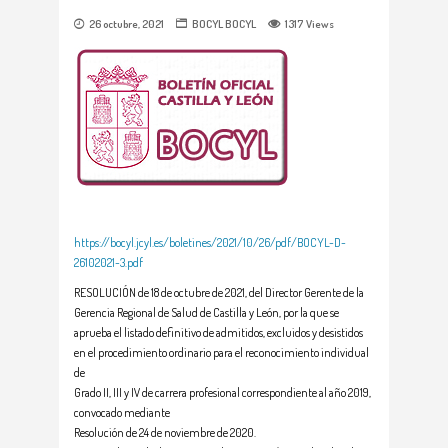
26 octubre, 2021
BOCYL
BOCYL
1317
Views
https://bocyl.jcyl.es/boletines/2021/10/26/pdf/BOCYL-D-
26102021-3.pdf
RESOLUCIÓN de 18 de octubre de 2021, del Director Gerente de la
Gerencia Regional de Salud de Castilla y León, por la que se
aprueba el listado definitivo de admitidos, excluidos y desistidos
en el procedimiento ordinario para el reconocimiento individual
de
Grado II, III y IV de carrera profesional correspondiente al año 2019,
convocado mediante
Resolución de 24 de noviembre de 2020.