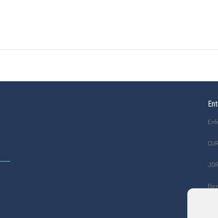
Ent
Enf
CUR
JOR
Form
el C
Curs