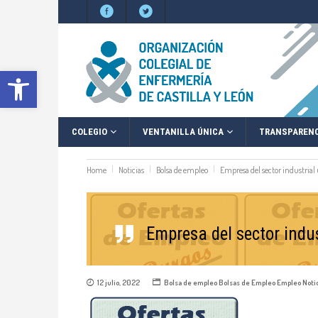
Abrir barra de herramientas
COLEGIO
VENTANILLA ÚNICA
TRANSPARENC
Home
Noticias
Bolsa de empleo
Empresa del sector industrial
Empresa del sector indu
12 julio, 2022
Bolsa de empleo
Bolsas de Empleo
Empleo
Noti