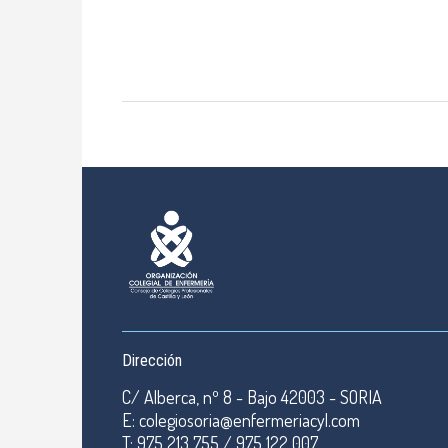
Dirección
C/ Alberca, nº 8 - Bajo 42003 - SORIA
E: colegiosoria@enfermeriacyl.com
T: 975 213 755 / 975 122 007