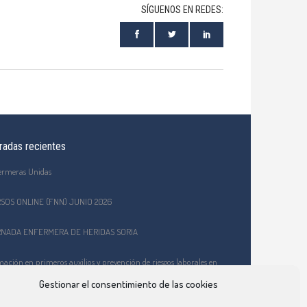
SÍGUENOS EN REDES:
radas recientes
ermeras Unidas
SOS ONLINE (FNN) JUNIO 2026
NADA ENFERMERA DE HERIDAS SORIA
ación en primeros auxilios y prevención de riesgos laborales en
EPA Celtiberia
Gestionar el consentimiento de las cookies
o Ciberindex junio 2026 – AT7 – Cuidados a mujeres víctimas de