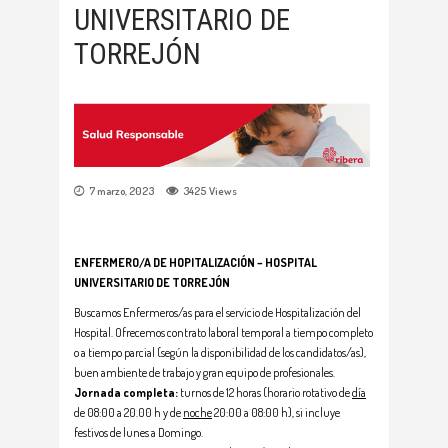
UNIVERSITARIO DE
TORREJÓN
7 marzo, 2023
3425
Views
ENFERMERO/A DE HOPITALIZACIÓN – HOSPITAL
UNIVERSITARIO DE TORREJÓN
Buscamos Enfermeros/as para el servicio de Hospitalización del
Hospital. Ofrecemos contrato laboral temporal a tiempo completo
o a tiempo parcial (según la disponibilidad de los candidatos/as),
buen ambiente de trabajo y gran equipo de profesionales.
Jornada completa:
turnos de 12 horas (horario rotativo de
día
de 08:00 a 20.00 h y de
noche
20:00 a 08:00 h), si incluye
festivos de lunes a Domingo.