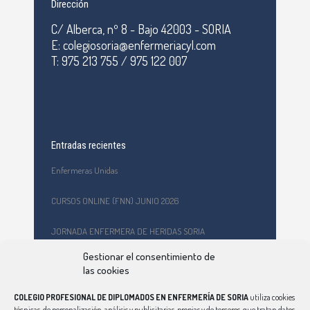
Dirección
C/ Alberca, nº 8 - Bajo 42003 - SORIA
E: colegiosoria@enfermeriacyl.com
T: 975 213 755 / 975 122 007
Entradas recientes
Enfermeras Unidas
CURSOS ONLINE (FNN) JUNIO 2026
JORNADA ENFERMERA DE HERIDAS SORIA
Gestionar el consentimiento de
Formación en primeros auxilios y prevención de riesgos
las cookies
laborales en el CEPA Celtiberia
COLEGIO PROFESIONAL DE DIPLOMADOS EN ENFERMERÍA DE SORIA
utiliza cookies
Curso Ciberindex junio 2026 – AT7 – Cuidados a mujeres
técnicas, de personalización, análisis y publicitarias, propias y de terceros, que tratan datos