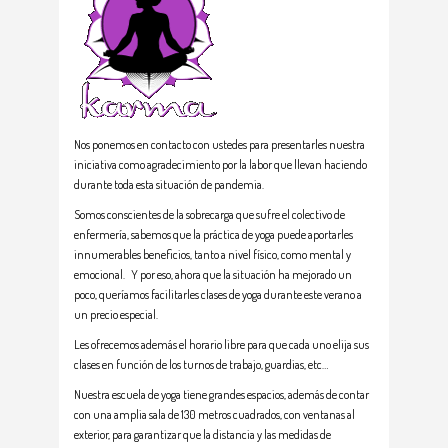
Nos ponemos en contacto con ustedes para presentarles nuestra
iniciativa como agradecimiento por la labor que llevan haciendo
durante toda esta situación de pandemia.
Somos conscientes de la sobrecarga que sufre el colectivo de
enfermería, sabemos que la práctica de yoga puede aportarles
innumerables beneficios, tanto a nivel físico, como mental y
emocional. Y por eso, ahora que la situación ha mejorado un
poco, queríamos facilitarles clases de yoga durante este verano a
un precio especial.
Les ofrecemos además el horario libre para que cada uno elija sus
clases en función de los turnos de trabajo, guardias, etc…
Nuestra escuela de yoga tiene grandes espacios, además de contar
con una amplia sala de 130 metros cuadrados, con ventanas al
exterior, para garantizar que la distancia y las medidas de