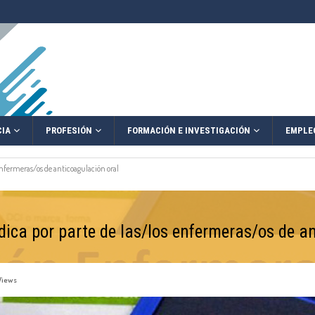
IA
PROFESIÓN
FORMACIÓN E INVESTIGACIÓN
EMPLE
enfermeras/os de anticoagulación oral
dica por parte de las/los enfermeras/os de a
Views