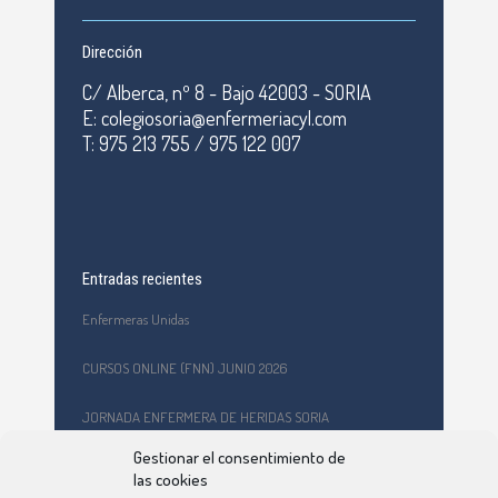
Dirección
C/ Alberca, nº 8 - Bajo 42003 - SORIA
E: colegiosoria@enfermeriacyl.com
T: 975 213 755 / 975 122 007
Entradas recientes
Enfermeras Unidas
CURSOS ONLINE (FNN) JUNIO 2026
JORNADA ENFERMERA DE HERIDAS SORIA
Gestionar el consentimiento de
Formación en primeros auxilios y prevención de riesgos
las cookies
laborales en el CEPA Celtiberia