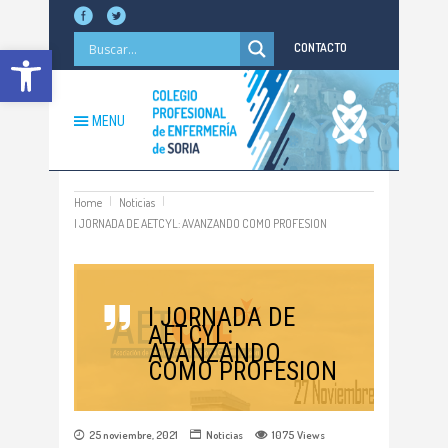
Abrir barra de herramientas
CONTACTO
MENU
Home
Noticias
I JORNADA DE AETCYL: AVANZANDO COMO PROFESION
I JORNADA DE
AETCYL:
AVANZANDO
COMO PROFESION
25 noviembre, 2021
Noticias
1075
Views