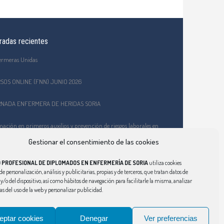
radas recientes
ermeras Unidas
SOS ONLINE (FNN) JUNIO 2026
NADA ENFERMERA DE HERIDAS SORIA
ación en primeros auxilios y prevención de riesgos laborales en
EPA Celtiberia
Gestionar el consentimiento de las cookies
o Ciberindex junio 2026 – AT7 – Cuidados a mujeres víctimas de
 PROFESIONAL DE DIPLOMADOS EN ENFERMERÍA DE SORIA
utiliza cookies
encia de género
de personalización, análisis y publicitarias, propias y de terceros, que tratan datos de
y/o del dispositivo, así como hábitos de navegación para facilitarle la misma, analizar
cas del uso de la web y personalizar publicidad.
eptar cookies
Denegar
Ver preferencias