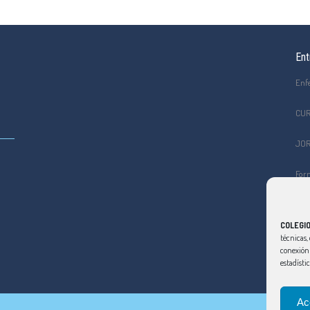
Ent
Enf
CUR
JOR
Form
el C
Curs
COLEGIO
viol
técnicas, 
conexión 
estadísti
Ac