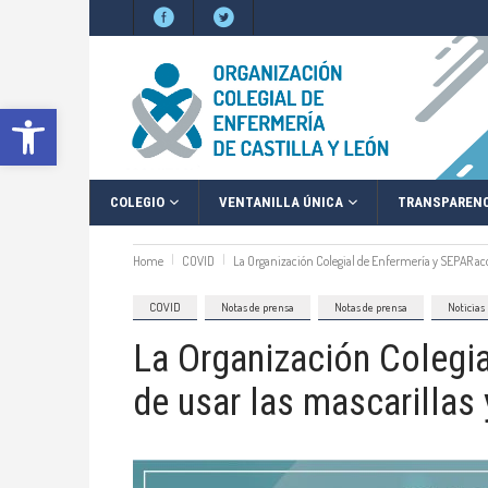
Abrir barra de herramientas
COLEGIO
VENTANILLA ÚNICA
TRANSPARENC
Home
COVID
La Organización Colegial de Enfermería y SEPAR acon
COVID
Notas de prensa
Notas de prensa
Noticias
La Organización Colegi
de usar las mascarillas 