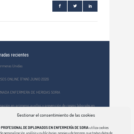
radas recientes
ermeras Unidas
SOS ONLINE (FNN) JUNIO 2026
NADA ENFERMERA DE HERIDAS SORIA
ación en primeros auxilios y prevención de riesgos laborales en
EPA Celtiberia
Gestionar el consentimiento de las cookies
o Ciberindex junio 2026 – AT7 – Cuidados a mujeres víctimas de
 PROFESIONAL DE DIPLOMADOS EN ENFERMERÍA DE SORIA
utiliza cookies
encia de género
de personalización, análisis y publicitarias, propias y de terceros, que tratan datos de