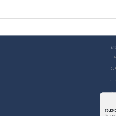
Ent
Enf
CUR
JOR
Form
el C
Curs
COLEGIO
viol
técnicas, 