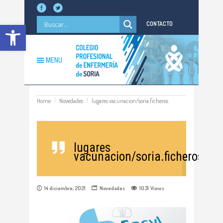
Abrir barra de herramientas
CONTACTO
MENU
Home
Novedades
lugares vacunacion/soria.ficheros
lugares
vacunacion/soria.ficheros
14 diciembre, 2021
Novedades
1031
Views