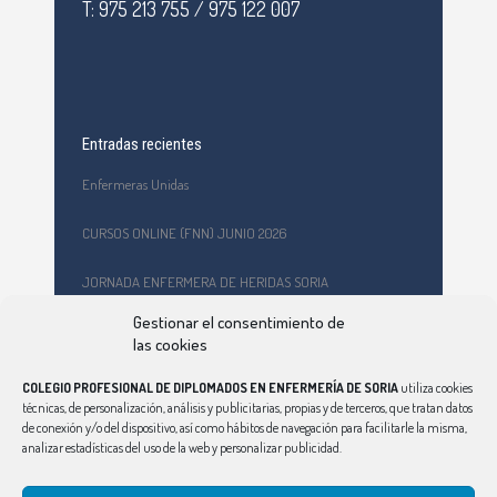
T: 975 213 755 / 975 122 007
Entradas recientes
Enfermeras Unidas
CURSOS ONLINE (FNN) JUNIO 2026
JORNADA ENFERMERA DE HERIDAS SORIA
Gestionar el consentimiento de
Formación en primeros auxilios y prevención de riesgos
las cookies
laborales en el CEPA Celtiberia
COLEGIO PROFESIONAL DE DIPLOMADOS EN ENFERMERÍA DE SORIA
utiliza cookies
Curso Ciberindex junio 2026 – AT7 – Cuidados a mujeres
técnicas, de personalización, análisis y publicitarias, propias y de terceros, que tratan datos
víctimas de violencia de género
de conexión y/o del dispositivo, así como hábitos de navegación para facilitarle la misma,
analizar estadísticas del uso de la web y personalizar publicidad.