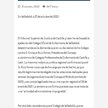
31 octubre, 2022
947
Views
En Valladolid, a 27 de octubre de 2022.-
El Tribunal Superior de Justicia de Castilla y León ha rechazado la
apelación del Colegio Oficial de Enfermería de Valladolid,
desestimando así la demanda que en su día realizó dicho Colegio
contra D. Enrique Ruiz Forner, Presidente del Consejo
autonómico de Colegios Profesionales de Enfermería de Castilla y
León. La máxima instancia jurídica regional confirma así que el
Sr. Ruiz Forner no ocupa dicho cargo por vía de hecho, ya que
resultó legítimamente elegido tras las votaciones realizadas para
renovar los órganos directivos del Consejo el 19 de diciembre de
2020, y así consta legalizado tras su inscripción registral el 26 de
enero de 2021. La sentencia confirma que este caso no se trata de
una “actividad administrativa impugnable”.
Por otro lado, recordamos que el Colegio de Valladolid, que es