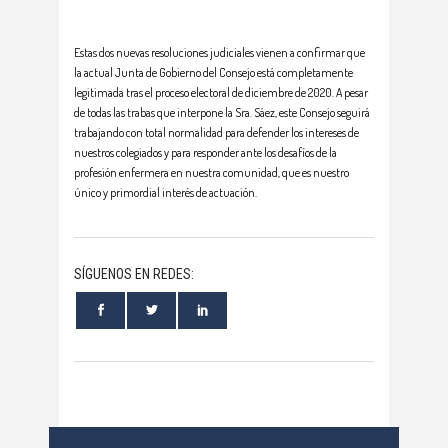
Estas dos nuevas resoluciones judiciales vienen a confirmar que
la actual Junta de Gobierno del Consejo está completamente
legitimada tras el proceso electoral de diciembre de 2020. A pesar
de todas las trabas que interpone la Sra. Sáez, este Consejo seguirá
trabajando con total normalidad para defender los intereses de
nuestros colegiados y para responder ante los desafíos de la
profesión enfermera en nuestra comunidad, que es nuestro
único y primordial interés de actuación.
SÍGUENOS EN REDES: