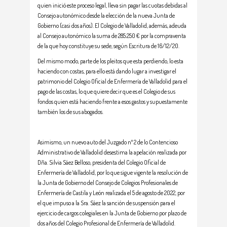
quien inició este proceso legal, lleva sin pagar las cuotas debidas al
Consejo autonómico desde la elección de la nueva Junta de
Gobierno (casi dos años). El Colegio de Valladolid, además, adeuda
al Consejo autonómico la suma de 285.250 € por la compraventa
de la que hoy constituye su sede, según Escritura de 16/12/20.
Del mismo modo, parte de los pleitos que esta perdiendo, lo esta
haciendo con costas, para ello está dando lugar a investigar el
patrimonio del Colegio Oficial de Enfermería de Valladolid para el
pago de las costas, lo que quiere decir que es el Colegio de sus
fondos quien está haciendo frente a esos gastos y supuestamente
también los de sus abogados.
Asimismo, un nuevo auto del Juzgado nº 2 de lo Contencioso
Administrativo de Valladolid desestima la apelación realizada por
Dña. Silvia Sáez Belloso, presidenta del Colegio Oficial de
Enfermería de Valladolid, por lo que sigue vigente la resolución de
la Junta de Gobierno del Consejo de Colegios Profesionales de
Enfermería de Castila y León realizada el 5 de agosto de 2022, por
el que impuso a la Sra. Sáez la sanción de suspensión para el
ejercicio de cargos colegiales en la Junta de Gobierno por plazo de
dos años del Colegio Profesional de Enfermería de Valladolid.