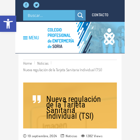
Abrir barra de herramientas
CONTACTO
MENU
Home
Noticias
Nueva regulación de la Tarjeta Sanitaria Individual (TSI)
Nueva regulación
de la Tarjeta
Sanitaria
Individual (TSI)
19 septiembre, 2024
Noticias
1382
Views