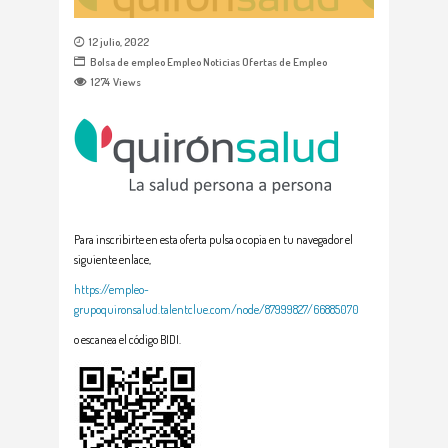
12 julio, 2022
Bolsa de empleo
Empleo
Noticias
Ofertas de Empleo
1274
Views
Para inscribirte en esta oferta pulsa o copia en tu navegador el
siguiente enlace,
https://empleo-
grupoquironsalud.talentclue.com/node/87999827/66885070
o escanea el código BIDI.