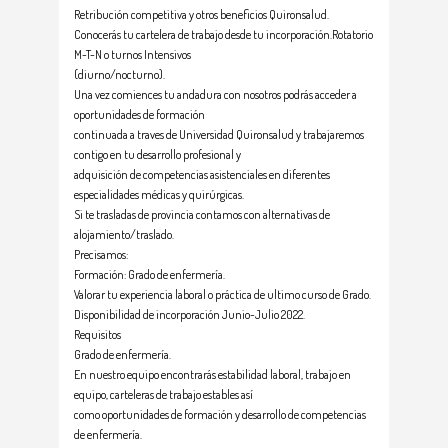
Retribución competitiva y otros beneficios Quironsalud.
Conocerás tu cartelera de trabajo desde tu incorporación.Rotatorio
M-T-N o turnos Intensivos
(diurno/nocturno).
Una vez comiences tu andadura con nosotros podrás acceder a
oportunidades de formación
continuada a traves de Universidad Quironsalud y trabajaremos
contigo en tu desarrollo profesional y
adquisición de competencias asistenciales en diferentes
especialidades médicas y quirúrgicas.
Si te trasladas de provincia contamos con alternativas de
alojamiento/traslado.
Precisamos:
Formación: Grado de enfermería.
Valorar tu experiencia laboral o práctica de ultimo curso de Grado.
Disponibilidad de incorporación Junio-Julio 2022.
Requisitos
Grado de enfermería.
En nuestro equipo encontrarás estabilidad laboral, trabajo en
equipo, carteleras de trabajo estables así
como oportunidades de formación y desarrollo de competencias
de enfermería.