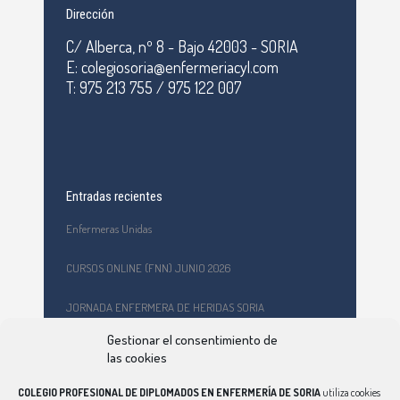
Dirección
C/ Alberca, nº 8 - Bajo 42003 - SORIA
E: colegiosoria@enfermeriacyl.com
T: 975 213 755 / 975 122 007
Entradas recientes
Enfermeras Unidas
CURSOS ONLINE (FNN) JUNIO 2026
JORNADA ENFERMERA DE HERIDAS SORIA
Gestionar el consentimiento de
Formación en primeros auxilios y prevención de riesgos
las cookies
laborales en el CEPA Celtiberia
COLEGIO PROFESIONAL DE DIPLOMADOS EN ENFERMERÍA DE SORIA
utiliza cookies