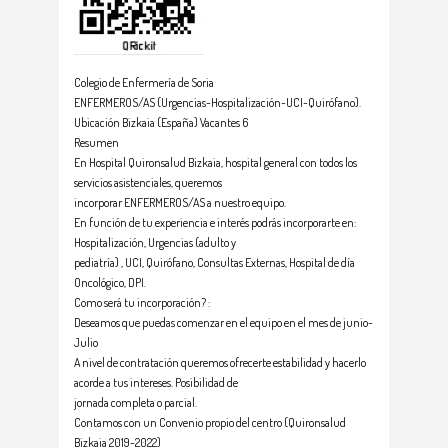
Colegio de Enfermería de Soria
ENFERMEROS/AS (Urgencias-Hospitalización-UCI-Quirófano).
Ubicación Bizkaia (España) Vacantes 6
Resumen
En Hospital Quironsalud Bizkaia, hospital general con todos los
servicios asistenciales, queremos
incorporar ENFERMEROS/AS a nuestro equipo.
En función de tu experiencia e interés podrás incorporarte en:
Hospitalización, Urgencias (adulto y
pediatría) , UCI, Quirófano, Consultas Externas, Hospital de día
Oncológico, DPI.
Como será tu incorporación? :
Deseamos que puedas comenzar en el equipo en el mes de junio-
Julio
A nivel de contratación queremos ofrecerte estabilidad y hacerlo
acorde a tus intereses. Posibilidad de
jornada completa o parcial.
Contamos con un Convenio propio del centro (Quironsalud
Bizkaia 2019-2022)