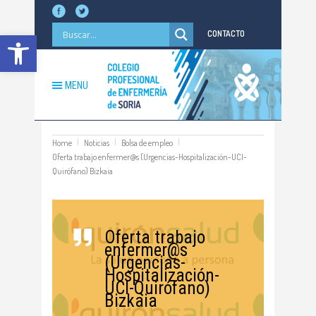
Abrir barra de herramientas
CONTACTO
MENU
Home
Noticias
Bolsa de empleo
Oferta trabajo enfermer@s (Urgencias-Hospitalización-UCI-
Quirófano) Bizkaia
Oferta trabajo
enfermer@s
(Urgencias-
Hospitalización-
UCI-Quirófano)
Bizkaia