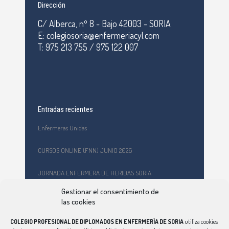
Dirección
C/ Alberca, nº 8 - Bajo 42003 - SORIA
E: colegiosoria@enfermeriacyl.com
T: 975 213 755 / 975 122 007
Entradas recientes
Enfermeras Unidas
CURSOS ONLINE (FNN) JUNIO 2026
JORNADA ENFERMERA DE HERIDAS SORIA
Gestionar el consentimiento de
Formación en primeros auxilios y prevención de riesgos
las cookies
laborales en el CEPA Celtiberia
COLEGIO PROFESIONAL DE DIPLOMADOS EN ENFERMERÍA DE SORIA
utiliza cookies
Curso Ciberindex junio 2026 – AT7 – Cuidados a mujeres