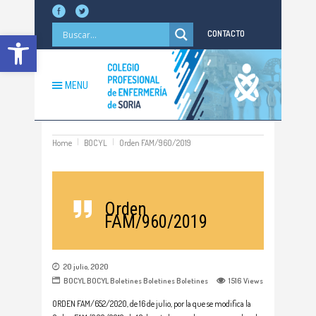
Abrir barra de herramientas
CONTACTO
MENU
Home
BOCYL
Orden FAM/960/2019
Orden
FAM/960/2019
20 julio, 2020
BOCYL
BOCYL
Boletines
Boletines
Boletines
1516
Views
ORDEN FAM/652/2020, de 16 de julio, por la que se modifica la