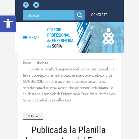
Abrir barra de herramientas
CONTACTO
MENU
Home
Noticias
Publicada la Planilla de respuestas del Examen realizado el 3 de
febrero correspondiente al proceso selectivo convocado por Orden
SAN/282/2018, de 7 de marzo, por la que se convoca proceso
selectivo para el acceso a la condición de personal estatutario fijo
en plazas de la categoría de Enfermero/a Especialista: Matrona, del
Servicio de Salud de Castilla y León.
Noticias
Publicada la Planilla