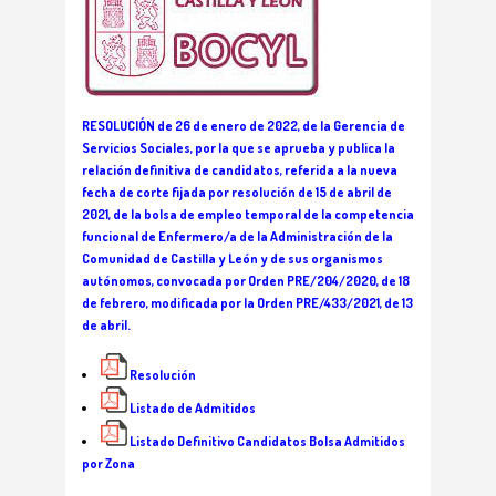
RESOLUCIÓN de 26 de enero de 2022, de la Gerencia de
Servicios Sociales, por la que se aprueba y publica la
relación definitiva de candidatos, referida a la nueva
fecha de corte fijada por resolución de 15 de abril de
2021, de la bolsa de empleo temporal de la competencia
funcional de Enfermero/a de la Administración de la
Comunidad de Castilla y León y de sus organismos
autónomos, convocada por Orden PRE/204/2020, de 18
de febrero, modificada por la Orden PRE/433/2021, de 13
de abril.
Resolución
Listado de Admitidos
Listado Definitivo Candidatos Bolsa Admitidos
por Zona