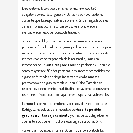
En el entorno laboral, de la misma forma, «no resultará
obligatoria con carácter general». Darias ha puntualizado, no
obstante, que los responsables de prevención de riesgos laborales
de las empresas podrán acordar su uso «en función de la
evaluación de riesgo del puesto de trabajo».
Tampoco será obligatoria ni en interiores ni en exteriores en
partidos de fútbol o baloncesto, aunque la ministra ha aconsejado
un «uso responsable» en este tipo de eventos masivos. Pese a esta
retirada «con carácter general» de la mascarilla, Darias ha
recomendado un «
uso responsable
» en población vulnerable
como mayores de 60 años, personas inmunocomprometidas, con
alguna enfermedad de riesgo importante, embarazadas o
profesorado con algún factor de vulnerabilidad. También es
recomendable en eventos multitudinarios, aglomeraciones y en
reuniones privadas cuando haya presentes personas vulnerables.
La ministra de Política Territorial y portavoz del Ejecutivo, Isabel
Rodríguez, ha celebrado la medida, que «
ha sido posible
gracias a un trabajo conjunto
y un esfuerzo colegiado en el
que ha tenido que ver mucho la estrategia de vacunación».
«Es un día muy especial para el Gobierno y el conjunto de los