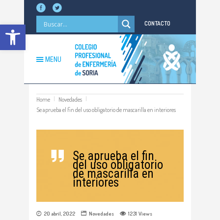
Abrir barra de herramientas
CONTACTO
MENU
Home
Novedades
Se aprueba el fin del uso obligatorio de mascarilla en interiores
Se aprueba el fin
del uso obligatorio
de mascarilla en
interiores
20 abril, 2022
Novedades
1231
Views