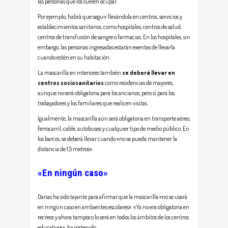
las personas que los suelen ocupar.
Por ejemplo, habrá que seguir llevándola en centros, servicios y
establecimientos sanitarios, como hospitales, centros de salud,
centros de transfusión de sangre o farmacias. En los hospitales, sin
embargo, las personas ingresadas estarán exentas de llevarla
cuando estén en su habitación.
La mascarilla en interiores también
se deberá llevar en
centros sociosanitarios
como residencias de mayores,
aunque no será obligatoria para los ancianos, pero sí para los
trabajadores y los familiares que realicen visitas.
Igualmente, la mascarilla aún será obligatoria en transporte aéreo,
ferrocarril, cable, autobuses y cualquier tipo de medio público. En
los barcos, se deberá llevar cuando «no se pueda mantener la
distancia de 1,5 metros».
«En ningún caso»
Darias ha sido tajante para afirmar que la mascarilla «no se usará
en ningún caso en ambientes escolares». «Ya no era obligatoria en
recreos y ahora tampoco lo será en todos los ámbitos de los centros
educativos», ha sostenido.