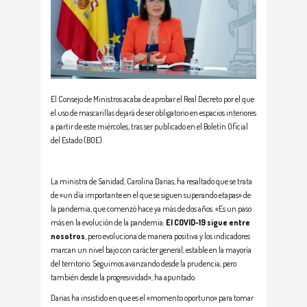
El Consejo de Ministros acaba de aprobar el Real Decreto por el que
el uso de mascarillas dejará de ser obligatorio en espacios interiores
a partir de este miércoles, tras ser publicado en el Boletín Oficial
del Estado (BOE).
La ministra de Sanidad, Carolina Darias, ha resaltado que se trata
de «un día importante en el que se siguen superando etapas» de
la pandemia, que comenzó hace ya más de dos años. «Es un paso
más en la evolución de la pandemia.
El COVID-19 sigue entre
nosotros
, pero evoluciona de manera positiva y los indicadores
marcan un nivel bajo con carácter general, estable en la mayoría
del territorio. Seguimos avanzando desde la prudencia, pero
también desde la progresividad», ha apuntado.
Darias ha insistido en que es el «momento oportuno» para tomar