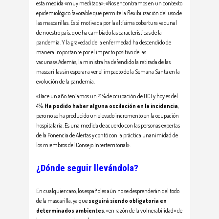
esta medida «muy meditada»: «Nos encontramos en un contexto
epidemiológico favorable que permite la flexibilización del uso de
las mascarillas. Está motivada por la altísima cobertura vacunal
de nuestro país, que ha cambiado las características de la
pandemia. Y la gravedad de la enfermedad ha descendido de
manera importante por el impacto positivo de las
vacunas».Además, la ministra ha defendido la retirada de las
mascarillas sin esperar a ver el impacto de la Semana Santa en la
evolución de la pandemia.
«Hace un año teníamos un 21% de ocupación de UCI y hoy es del
4%.
Ha podido haber alguna oscilación en la incidencia
,
pero no se ha producido un elevado incremento en la ocupación
hospitalaria. Es una medida de acuerdo con las personas expertas
de la Ponencia de Alertas y contó con la práctica unanimidad de
los miembros del Consejo Interterritorial».
¿Dónde seguir llevándola?
En cualquier caso, los españoles aún no se desprenderán del todo
de la mascarilla, ya que
seguirá siendo obligatoria en
determinados ambientes
, «en razón de la vulnerabilidad» de