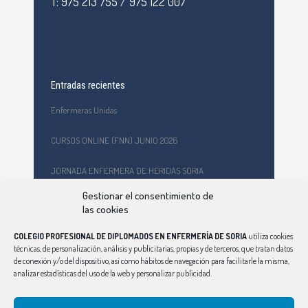
T: 975 213 755 / 975 122 007
Entradas recientes
Enfermeras Unidas
CURSOS ONLINE (FNN) JUNIO 2026
JORNADA ENFERMERA DE HERIDAS SORIA
Gestionar el consentimiento de
Formación en primeros auxilios y prevención de riesgos
las cookies
laborales en el CEPA Celtiberia
COLEGIO PROFESIONAL DE DIPLOMADOS EN ENFERMERÍA DE SORIA
utiliza cookies
Curso Ciberindex junio 2026 – AT7 – Cuidados a mujeres
técnicas, de personalización, análisis y publicitarias, propias y de terceros, que tratan datos
víctimas de violencia de género
de conexión y/o del dispositivo, así como hábitos de navegación para facilitarle la misma,
analizar estadísticas del uso de la web y personalizar publicidad.