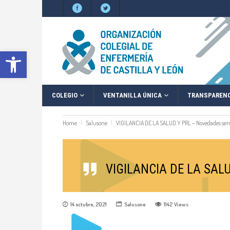
Abrir barra de herramientas
COLEGIO
VENTANILLA ÚNICA
TRANSPARENC
Home
Salusone
VIGILANCIA DE LA SALUD Y PRL – Novedades se
VIGILANCIA DE LA SALU
14 octubre, 2021
Salusone
1142
Views