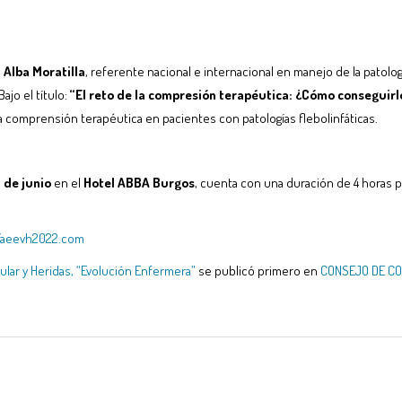
 Alba Moratilla
, referente nacional e internacional en manejo de la patolo
ajo el título:
“El reto de la compresión terapéutica: ¿Cómo conseguirlo
a comprensión terapéutica en pacientes con patologías flebolinfáticas.
1 de junio
en el
Hotel ABBA Burgos
, cuenta con una duración de 4 horas 
//aeevh2022.com
ular y Heridas, “Evolución Enfermera”
se publicó primero en
CONSEJO DE CO