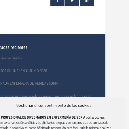
radas recientes
ermeras Unidas
SOS ONLINE (FNN) JUNIO 2026
NADA ENFERMERA DE HERIDAS SORIA
ación en primeros auxilios y prevención de riesgos laborales en
EPA Celtiberia
Gestionar el consentimiento de las cookies
o Ciberindex junio 2026 – AT7 – Cuidados a mujeres víctimas de
 PROFESIONAL DE DIPLOMADOS EN ENFERMERÍA DE SORIA
utiliza cookies
encia de género
de personalización, análisis y publicitarias, propias y de terceros, que tratan datos de
y/o del dispositivo, así como hábitos de navegación para facilitarle la misma, analizar