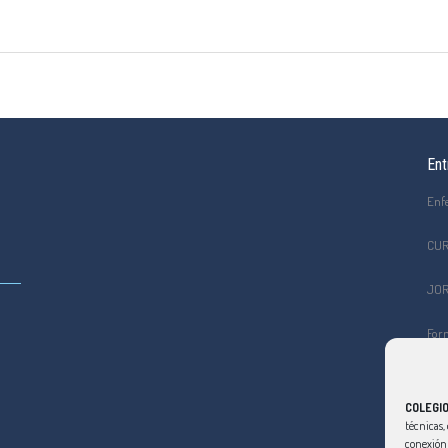
Ent
Enf
CUR
JOR
Form
el C
Curs
COLEGIO
viol
técnicas, 
conexión 