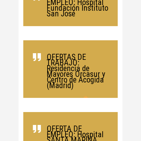
EMPLEO: Hospital
Fundación Instituto
San José
OFERTAS DE
TRABAJO:
Residencia de
Mayores Orcasur y
Centro de Acogida
(Madrid)
OFERTA DE
EMPLEO: Hospital
SANTA MARINA