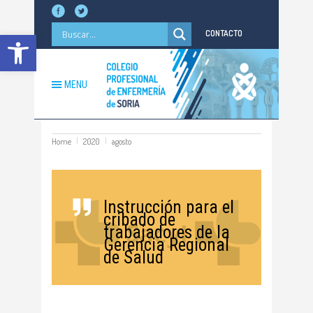
Abrir barra de herramientas
CONTACTO
MENU
Home
2020
agosto
Instrucción para el
cribado de
trabajadores de la
Gerencia Regional
de Salud