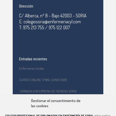
Dirección
C/ Alberca, nº 8 - Bajo 42003 - SORIA
E: colegiosoria@enfermeriacyl.com
T: 975 213 755 / 975 122 007
Entradas recientes
Enfermeras Unidas
CURSOS ONLINE (FNN) JUNIO 2026
JORNADA ENFERMERA DE HERIDAS SORIA
Gestionar el consentimiento de
Formación en primeros auxilios y prevención de riesgos
las cookies
laborales en el CEPA Celtiberia
COLEGIO PROFESIONAL DE DIPLOMADOS EN ENFERMERÍA DE SORIA
utiliza cookies