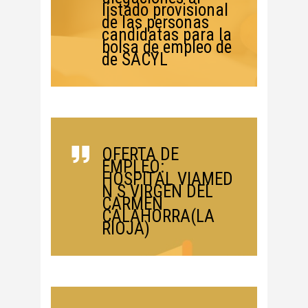
listado provisional
de las personas
candidatas para la
bolsa de empleo de
de SACYL
OFERTA DE
EMPLEO:
HOSPITAL VIAMED
N S VIRGEN DEL
CARMEN
CALAHORRA(LA
RIOJA)