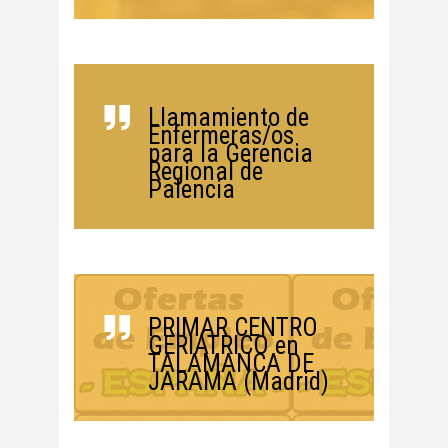
Llamamiento de
Enfermeras/os
para la Gerencia
Regional de
Palencia
PRIMAR CENTRO
GERIÁTRICO en
TALAMANCA DE
JARAMA (Madrid)