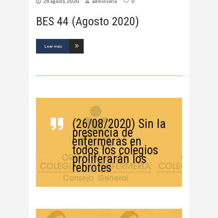
28 agosto, 2020
adminsoria
0
BES 44 (Agosto 2020)
Leer más
(26/08/2020) Sin la
presencia de
enfermeras en
todos los colegios
proliferarán los
rebrotes