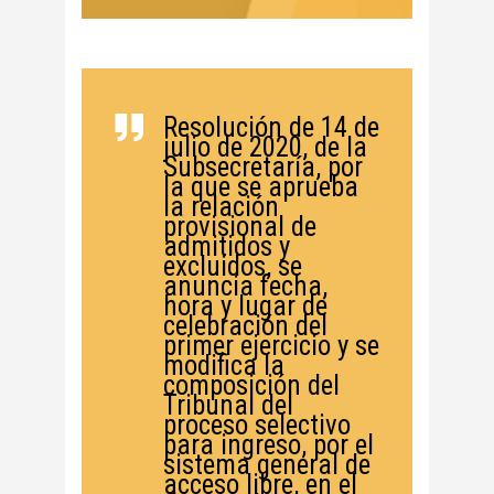
Resolución de 14 de
julio de 2020, de la
Subsecretaría, por
la que se aprueba
la relación
provisional de
admitidos y
excluidos, se
anuncia fecha,
hora y lugar de
celebración del
primer ejercicio y se
modifica la
composición del
Tribunal del
proceso selectivo
para ingreso, por el
sistema general de
acceso libre, en el