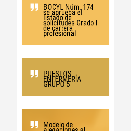
BOCYL Núm. 174
se aprueba el
listado de
solicitudes Grado I
de carrera
profesional
PUESTOS
ENFERMERÍA
GRUPO 5
Modelo de
alegaciones al