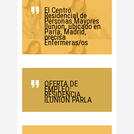
El Centro
Residencial de
Personas Mayores
Ilunion, ubicado en
Parla, Madrid,
precisa
Enfermeras/os
OFERTA DE
EMPLEO:
RESIDENCIA
ILUNION PARLA