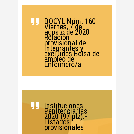
BOCYL Núm. 160
Viernes, 7 de
agosto de 2020
Relación
provisional de
integrantes y
excluidos Bolsa de
empleo de
Enfermero/a
Instituciones
Penitenciarias
2020 (97 plz).-
Listados
provisionales