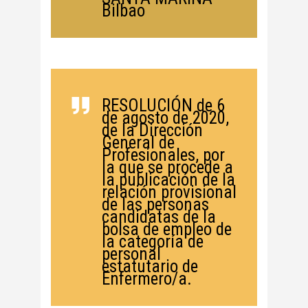
Bilbao
RESOLUCIÓN de 6
de agosto de 2020,
de la Dirección
General de
Profesionales, por
la que se procede a
la publicación de la
relación provisional
de las personas
candidatas de la
bolsa de empleo de
la categoría de
personal
estatutario de
Enfermero/a.