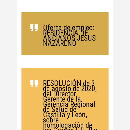
Oferta de empleo:
RESIDENCIA DE
ANCIANOS JESUS
NAZARENO
RESOLUCIÓN de 3
de agosto de 2020,
del Director
Gerente de la
Gerencia Regional
de Salud de
Castilla y León,
sobre
homologación de