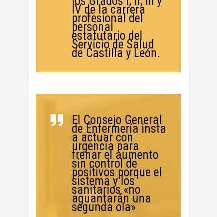
los Grados I, II, III y
IV de la carrera
profesional del
personal
estatutario del
Servicio de Salud
de Castilla y León.
El Consejo General
de Enfermería insta
a actuar con
urgencia para
frenar el aumento
sin control de
positivos porque el
sistema y los
sanitarios «no
aguantarán una
segunda ola»