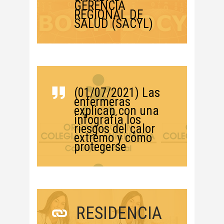
GERENCIA
REGIONAL DE
SALUD (SACYL)
(01/07/2021) Las
enfermeras
explican con una
infografía los
riesgos del calor
extremo y cómo
protegerse
RESIDENCIA