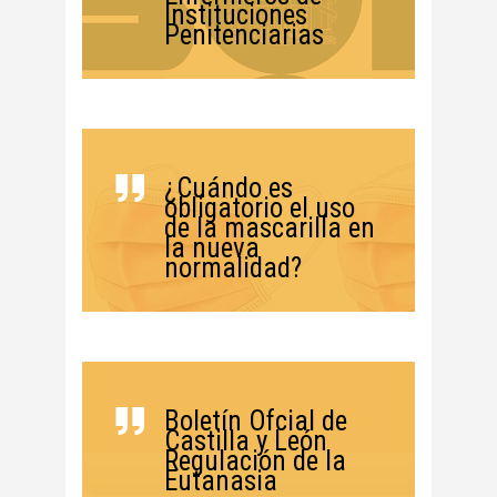
Instituciones
Penitenciarias
¿Cuándo es
obligatorio el uso
de la mascarilla en
la nueva
normalidad?
Boletín Ofcial de
Castilla y León
Regulación de la
Eutanasia