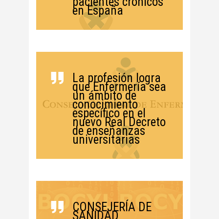
pacientes crónicos
en España
La profesión logra
que Enfermería sea
un ámbito de
conocimiento
específico en el
nuevo Real Decreto
de enseñanzas
universitarias
CONSEJERÍA DE
SANIDAD