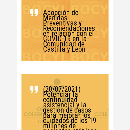
Adopción de
Medidas
Preventivas y
Recomendaciones
en relación con el
COVID-19 en la
Comunidad de
Castilla y León
(20/07/2021)
Potenciar la
continuidad
asistencial y la
gestión de casos
para mejorar los
cuidados de los 19
millones de