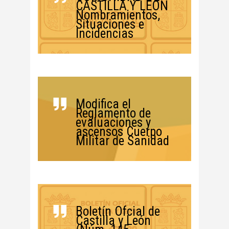
CASTILLA Y LEÓN
Nombramientos,
Situaciones e
Incidencias
Modifica el
Reglamento de
evaluaciones y
ascensos Cuerpo
Militar de Sanidad
Boletín Ofcial de
Castilla y León