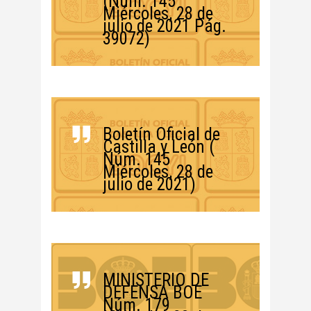
(Núm. 145
Miércoles, 28 de
julio de 2021 Pág.
39072)
Boletín Oficial de
Castilla y León (
Núm. 145
Miércoles, 28 de
julio de 2021)
MINISTERIO DE
DEFENSA BOE
Núm. 179