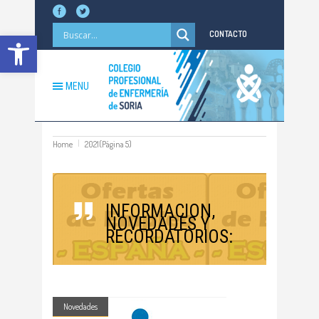
Abrir barra de herramientas
CONTACTO
MENU
Home
2021
(Página 5)
INFORMACION,
NOVEDADES Y
RECORDATORIOS:
Novedades