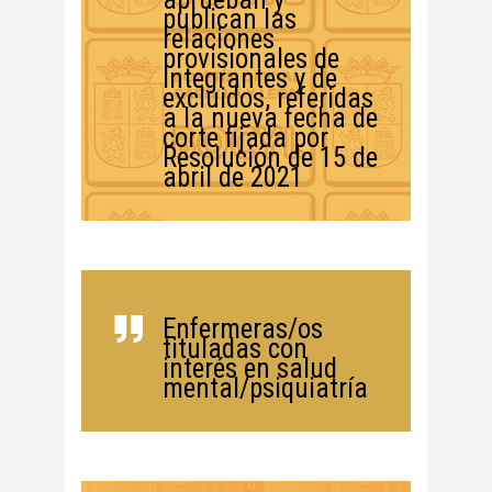
publican las
relaciones
provisionales de
integrantes y de
excluidos, referidas
a la nueva fecha de
corte fijada por
Resolución de 15 de
abril de 2021
Enfermeras/os
tituladas con
interés en salud
mental/psiquiatría