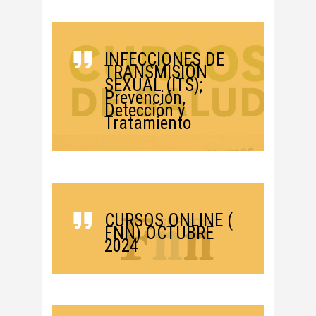
INFECCIONES DE
TRANSMISIÓN
SEXUAL (ITS);
Prevención,
Detección y
Tratamiento
CURSOS ONLINE (
FNN) OCTUBRE
2024