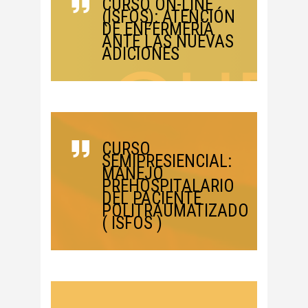
CURSO ON-LINE
(ISFOS): ATENCIÓN
DE ENFERMERÍA
ANTE LAS NUEVAS
ADICIONES
CURSO
SEMIPRESIENCIAL:
MANEJO
PREHOSPITALARIO
DEL PACIENTE
POLITRAUMATIZADO
( ISFOS )