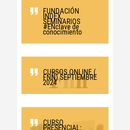
FUNDACIÓN
INDEX.
SEMINARIOS
#ENclave de
conocimiento
CURSOS ONLINE (
FNN) SEPTIEMBRE
2024
CURSO
PRESENCIAL: