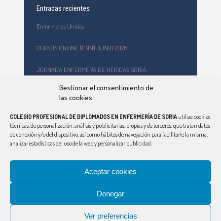
Entradas recientes
Enfermeras Unidas
CURSOS ONLINE (FNN) JUNIO 2026
JORNADA ENFERMERA DE HERIDAS SORIA
Gestionar el consentimiento de
Formación en primeros auxilios y prevención de riesgos
las cookies
laborales en el CEPA Celtiberia
COLEGIO PROFESIONAL DE DIPLOMADOS EN ENFERMERÍA DE SORIA
utiliza cookies
Curso Ciberindex junio 2026 – AT7 – Cuidados a mujeres
técnicas, de personalización, análisis y publicitarias, propias y de terceros, que tratan datos
víctimas de violencia de género
de conexión y/o del dispositivo, así como hábitos de navegación para facilitarle la misma,
analizar estadísticas del uso de la web y personalizar publicidad.
Aceptar cookies
Denegar
CONSEJO
|
ÁVILA
|
BURGOS
|
LEÓN
|
PALENCIA
|
SALAMANCA
|
SEGOVIA
|
VALLADOLID
|
ZAMORA
Ver preferencias