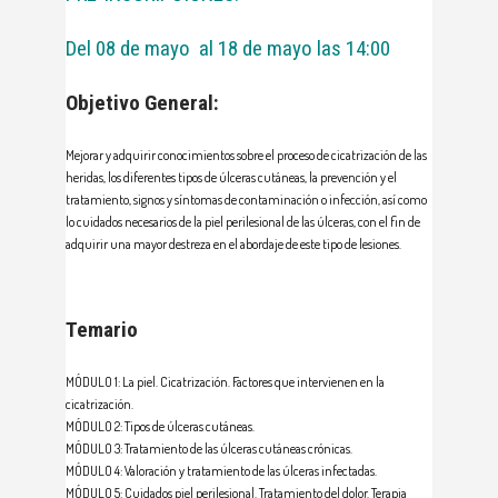
Del 08 de mayo al 18 de mayo las 14:00
Objetivo General:
Mejorar y adquirir conocimientos sobre el proceso de cicatrización de las
heridas, los diferentes tipos de úlceras cutáneas, la prevención y el
tratamiento, signos y síntomas de contaminación o infección, así como
lo cuidados necesarios de la piel perilesional de las úlceras, con el fin de
adquirir una mayor destreza en el abordaje de este tipo de lesiones.
Temario
MÓDULO 1: La piel. Cicatrización. Factores que intervienen en la
cicatrización.
MÓDULO 2: Tipos de úlceras cutáneas.
MÓDULO 3: Tratamiento de las úlceras cutáneas crónicas.
MÓDULO 4: Valoración y tratamiento de las úlceras infectadas.
MÓDULO 5: Cuidados piel perilesional. Tratamiento del dolor. Terapia