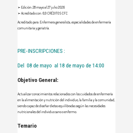
➢ Edición: 28 mayo al 27 julio 2026
➢ Acreditado con: 6,9 CRÉDITOS CFC
Acreditado para: Enfermera generalista, especialidades de enfermería
comunitaria y geriatría.
PRE-INSCRIPCIONES :
Del 08 de mayo al 18 de mayo de
14:00
Objetivo General:
Actualizar conocimientos relacionados con los cuidados de enfermería
en la alimentación y nutrición del individuo, la familia y la comunidad,
siendo capaz de diseñar dietas equilibradas según las necesidades
nutricionales del individuo sano o enfermo.
Temario