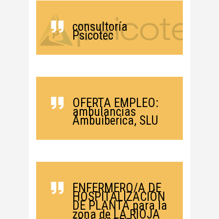
consultoría
Psicotec
OFERTA EMPLEO:
ambulancias
Ambuiberica, SLU
ENFERMERO/A DE
HOSPITALIZACIÓN
DE PLANTA para la
zona de LA RIOJA