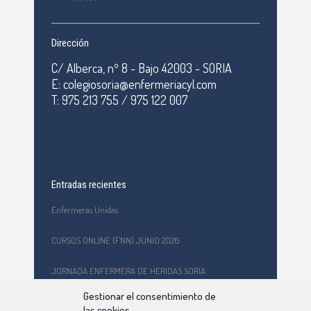
Dirección
C/ Alberca, nº 8 - Bajo 42003 - SORIA
E: colegiosoria@enfermeriacyl.com
T: 975 213 755 / 975 122 007
Entradas recientes
Enfermeras Unidas
CURSOS ONLINE (FNN) JUNIO 2026
JORNADA ENFERMERA DE HERIDAS SORIA
Gestionar el consentimiento de
Formación en primeros auxilios y prevención de riesgos
las cookies