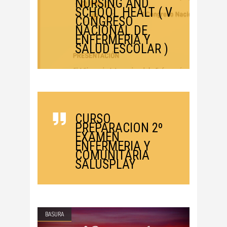
NURSING AND
SCHOOL HEALT ( V
CONGRESO
NACIONAL DE
ENFERMERIA Y
SALUD ESCOLAR )
CURSO
PREPARACION 2º
EXAMEN
ENFERMERIA Y
COMUNITARIA
SALUSPLAY
BASURA