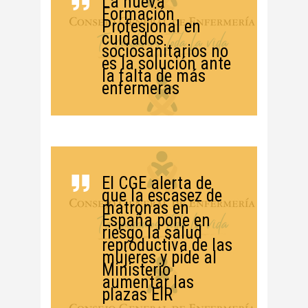
La nueva
Formación
Profesional en
cuidados
sociosanitarios no
es la solución ante
la falta de más
enfermeras
El CGE alerta de
que la escasez de
matronas en
España pone en
riesgo la salud
reproductiva de las
mujeres y pide al
Ministerio
aumentar las
plazas EIR