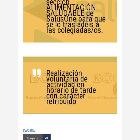
sección
ALIMENTACIÓN
SALUDABLE de
SalusOne para que
se lo trasladéis a
las colegiadas/os.
Realización
voluntaria de
actividad en
horario de tarde
con carácter
retribuido
BASURA
Compartir