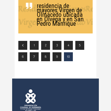
residencia de
mayores Virgen de
Olmacedo ubicada
en Ólvega y en San
Pedro Manrique
1
2
3
4
5
6
7
8
9
10