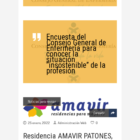
Encuesta del
Consejo General de
Enfermería para
conocer la
situación
“insostenible” de la
profesión
Noticias para revisar
Compartir
25 enero, 2022
Administración Web
0
Residencia AMAVIR PATONES,