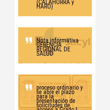
(CALAHORRA y
HARO)
Nota informativa
GERENCIA
REGIONAL DE
SALUD
proceso ordinario y
se abre el plazo
para la
presentación de
solicitudes de
acceso a Grado I,