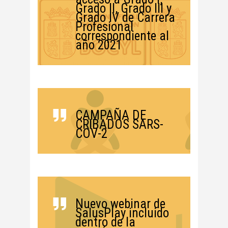
Grado II, Grado III y
Grado IV de Carrera
Profesional
correspondiente al
año 2021
CAMPAÑA DE
CRIBADOS SARS-
COV-2
Nuevo webinar de
SalusPlay incluido
dentro de la