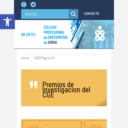
Abrir barra de herramientas
CONTACTO
MENU
Home
2022
(Página 10)
Premios de
Investigacion del
CGE