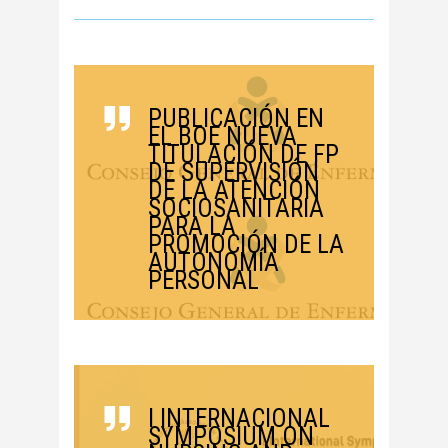
PUBLICACIÓN EN
EL BOE NUEVA
TITULACIÓN DE FP
DE SUPERVISIÓN
DE LA ATENCIÓN
SOCIOSANITARIA
PARA LA
PROMOCIÓN DE LA
AUTONOMÍA
PERSONAL
I INTERNACIONAL
SYMPOSIUM ON