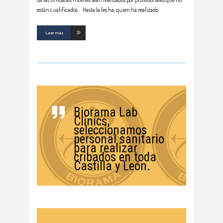
están cualificados Hasta la fecha, quien ha realizado
Leer más
Biorama Lab
Clinics,
seleccionamos
personal sanitario
para realizar
cribados en toda
Castilla y León.