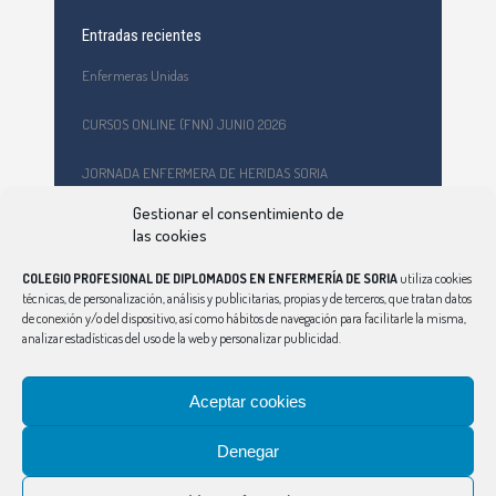
Entradas recientes
Enfermeras Unidas
CURSOS ONLINE (FNN) JUNIO 2026
JORNADA ENFERMERA DE HERIDAS SORIA
Gestionar el consentimiento de
Formación en primeros auxilios y prevención de riesgos
las cookies
laborales en el CEPA Celtiberia
COLEGIO PROFESIONAL DE DIPLOMADOS EN ENFERMERÍA DE SORIA
utiliza cookies
Curso Ciberindex junio 2026 – AT7 – Cuidados a mujeres
técnicas, de personalización, análisis y publicitarias, propias y de terceros, que tratan datos
víctimas de violencia de género
de conexión y/o del dispositivo, así como hábitos de navegación para facilitarle la misma,
analizar estadísticas del uso de la web y personalizar publicidad.
Aceptar cookies
Denegar
CONSEJO
|
ÁVILA
|
BURGOS
|
LEÓN
|
PALENCIA
|
SALAMANCA
|
SEGOVIA
|
VALLADOLID
|
ZAMORA