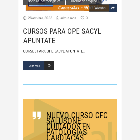
Noticias intercolegiales
Ofertas de empleo
Compartir
26 octubre, 2022
adminsoria
0
CURSOS PARA OPE SACYL
APUNTATE
CURSOS PARA OPE SACYL APUNTATE
Leer más
NUEVO CURSO CFC
SALUSONE:
CUIDADOS EN
PATOLOGÍAS
CARDÍACAS