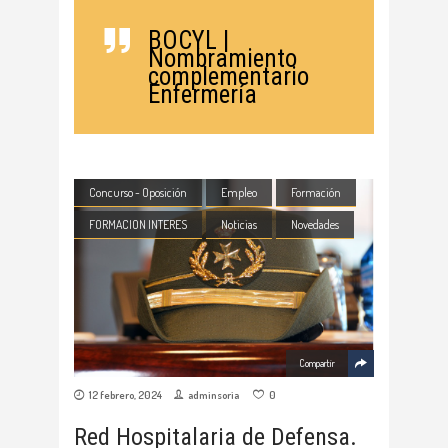
BOCYL |
Nombramiento
complementario
Enfermería
Concurso - Oposición
Empleo
Formación
FORMACION INTERES
Noticias
Novedades
Compartir
12 febrero, 2024
adminsoria
0
Red Hospitalaria de Defensa.