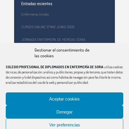
Entradas recientes
Enfermeras Unidas
CURSOS ONLINE (FNN) JUNIO 2026
JORNADA ENFERMERA DE HERIDAS SORIA
Gestionar el consentimiento de
Formación en primeros auxilios y prevención de riesgos
las cookies
laborales en el CEPA Celtiberia
COLEGIO PROFESIONAL DE DIPLOMADOS EN ENFERMERÍA DE SORIA
utiliza cookies
Curso Ciberindex junio 2026 – AT7 – Cuidados a mujeres
técnicas, de personalización, análisis y publicitarias, propias y de terceros, que tratan datos
víctimas de violencia de género
de conexión y/o del dispositivo, así como hábitos de navegación para facilitarle la misma,
analizar estadísticas del uso de la web y personalizar publicidad.
Aceptar cookies
Denegar
CONSEJO
|
ÁVILA
|
BURGOS
|
LEÓN
|
PALENCIA
|
SALAMANCA
|
SEGOVIA
|
VALLADOLID
|
ZAMORA
Ver preferencias
Aviso Legal
|
Política de Privacidad
|
Política de Cookies