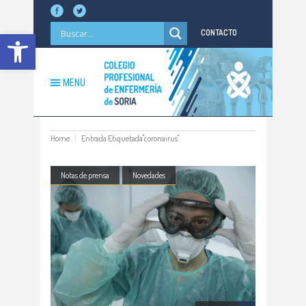
Abrir barra de herramientas
CONTACTO
MENU
Home
Entrada Etiquetada"coronairus"
Notas de prensa
Novedades