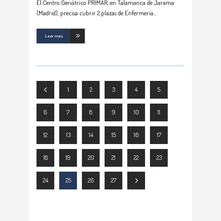
El Centro Geriátrico PRIMAR, en Talamanca de Jarama
(Madrid), precisa cubrir 2 plazas de Enfermería
Leer más
1
2
3
4
5
6
7
8
9
10
11
12
13
14
15
16
17
18
19
20
21
22
23
24
25
26
27