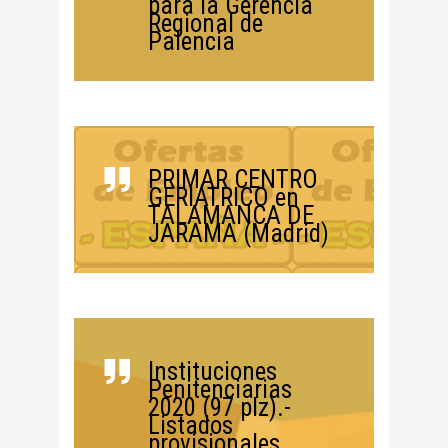
para la Gerencia
Regional de
Palencia
PRIMAR CENTRO
GERIÁTRICO en
TALAMANCA DE
JARAMA (Madrid)
Instituciones
Penitenciarias
2020 (97 plz).-
Listados
provisionales