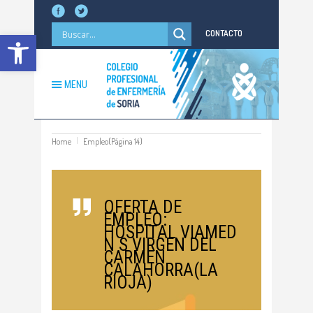
Abrir barra de herramientas
CONTACTO
MENU
Home
Empleo
(Página 14)
OFERTA DE
EMPLEO:
HOSPITAL VIAMED
N S VIRGEN DEL
CARMEN
CALAHORRA(LA
RIOJA)