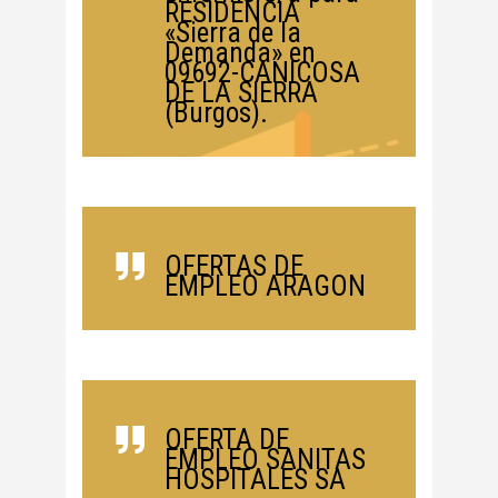
RESIDENCIA
«Sierra de la
Demanda» en
09692-CANICOSA
DE LA SIERRA
(Burgos).
OFERTAS DE
EMPLEO ARAGON
OFERTA DE
EMPLEO SANITAS
HOSPITALES SA