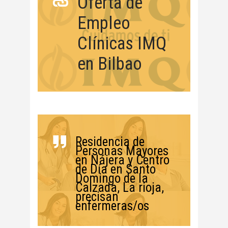
Oferta de
Empleo
Clínicas IMQ
en Bilbao
Residencia de
Personas Mayores
en Nájera y Centro
de Día en Santo
Domingo de la
Calzada, La rioja,
precisan
enfermeras/os