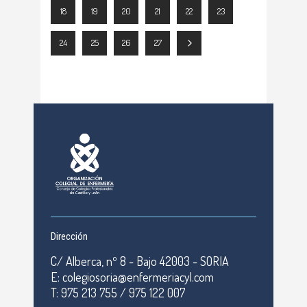
18
19
20
21
22
23
24
25
26
27
Dirección
C/ Alberca, nº 8 - Bajo 42003 - SORIA
E: colegiosoria@enfermeriacyl.com
T: 975 213 755 / 975 122 007