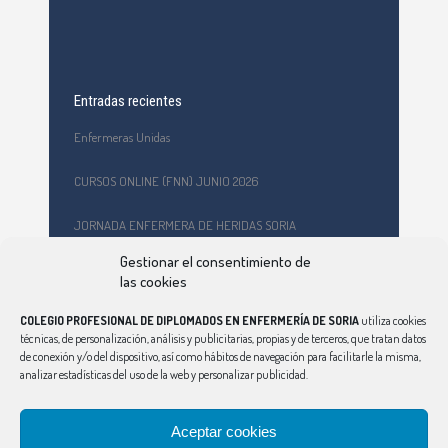
Entradas recientes
Enfermeras Unidas
CURSOS ONLINE (FNN) JUNIO 2026
JORNADA ENFERMERA DE HERIDAS SORIA
Gestionar el consentimiento de
Formación en primeros auxilios y prevención de riesgos
las cookies
laborales en el CEPA Celtiberia
COLEGIO PROFESIONAL DE DIPLOMADOS EN ENFERMERÍA DE SORIA
utiliza cookies
Curso Ciberindex junio 2026 – AT7 – Cuidados a mujeres
técnicas, de personalización, análisis y publicitarias, propias y de terceros, que tratan datos
víctimas de violencia de género
de conexión y/o del dispositivo, así como hábitos de navegación para facilitarle la misma,
analizar estadísticas del uso de la web y personalizar publicidad.
Aceptar cookies