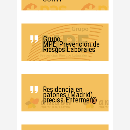
Grupo
MPE, Prevención de
Riesgos Laborales
Residencia en
patones (Madrid)
precisa Enfermer@