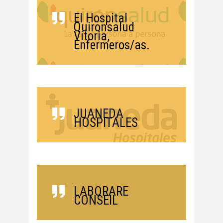
El Hospital
Quironsalud
Vitoria,
Enfermeros/as.
JUANEDA
HOSPITALES
LABORARE
CONSEIL