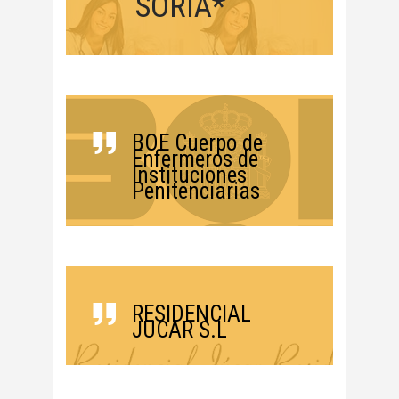
SORIA*
BOE Cuerpo de
Enfermeros de
Instituciones
Penitenciarias
RESIDENCIAL
JUCAR S.L