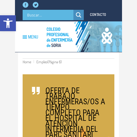
Abrir barra de herramientas
CONTACTO
MENU
Home
Empleo
(Página 6)
OFERTA DE
TRABAJO
ENFERMERAS/OS A
TIEMPO
COMPLETO PARA
EL HOSPITAL DE
ATENCIÓN
INTERMEDIA DEL
PARC SANITARI