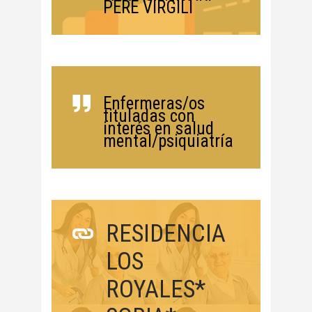
PERE VIRGILI
Enfermeras/os
tituladas con
interés en salud
mental/psiquiatría
RESIDENCIA
LOS
ROYALES*