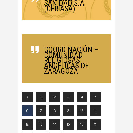
SANIDAD S.A
(GERIASA)
COORDINACIÓN –
COMUNIDAD
RELIGIOSAS
ANGÉLICAS DE
ZARAGOZA
1
2
3
4
5
6
7
8
9
10
11
12
13
14
15
16
17