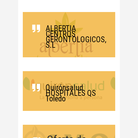
ALBERTIA
CENTROS
GERONTOLOGICOS,
S.L
Quirónsalud
HOSPITALES QS
Toledo