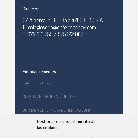
Dirección
C/ Alberca, nº 8 - Bajo 42003 - SORIA
E: colegiosoria@enfermeriacyl.com
T: 975 213 755 / 975 122 007
Entradas recientes
Enfermeras Unidas
CURSOS ONLINE (FNN) JUNIO 2026
JORNADA ENFERMERA DE HERIDAS SORIA
Gestionar el consentimiento de
Formación en primeros auxilios y prevención de riesgos
las cookies
laborales en el CEPA Celtiberia